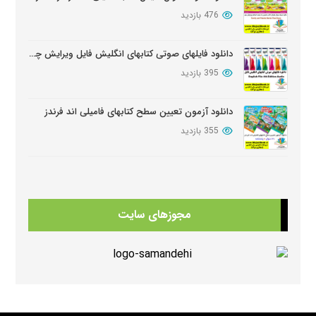
476 بازدید
دانلود فایلهای صوتی کتابهای انگلیش فایل ویرایش چهارم English File Edition Audio
395 بازدید
دانلود آزمون تعیین سطح کتابهای فامیلی اند فرندز
355 بازدید
دانلود سوالات کامل کتابهای امریکن انگلیش فایل ویرایش سوم American English FileThird Edition Exam Package
350 بازدید
مجوزهای سایت
دانلود کتابهای Beehive
347 بازدید
دانلود منابع کتابهای American Think ویرایش دوم
334 بازدید