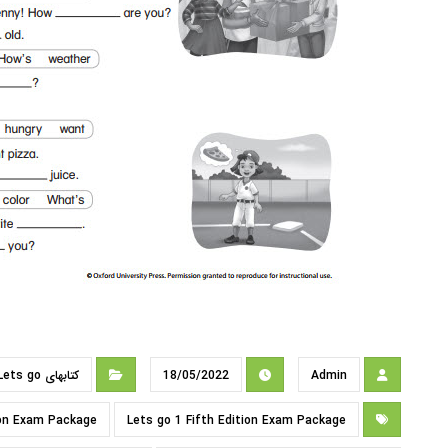
Admin
18/05/2022
کتابهای Lets go
ion Exam Package
Lets go 1 Fifth Edition Exam Package