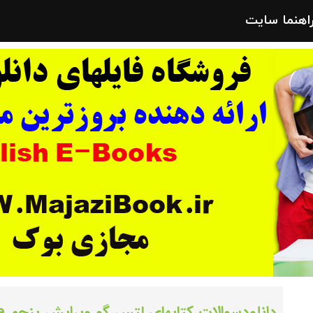
راهنما سایت
دانلودسوالات کتابهای لتس گو ویرایش پنجم Lets Go Fifth Edition Exam Package