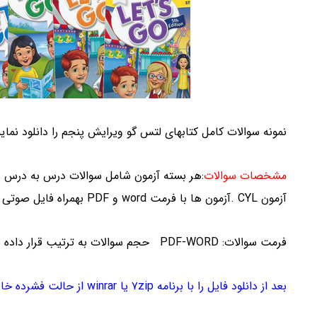
نمونه سوالات کامل کتابهای لتس گو ویرایش پنجم را دانلود نمای
مشخصات سوالات
:هر بسته آزمون شامل سوالات درس به درس و 
آزمون CYL .آزمون ها با فرمت word و PDF بهمراه فایل صوتی و جواب سوالات می باشد
فرمت سوالات: PDF-WORD حجم سوالات به ترتیب قرار داده شده: -318-325-325-298-61-79 مگابایت میباشد
بعد از دانلود فایل را با برنامه ۷zip یا winrar از حالت فشرده خارج نمایید