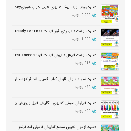
بروز شده: 3 ماه پیش
دانلودجواب ورک بوک کتابهای هیپ هیپ هورایHip Hip Hooray Workbook Key
2,083 بازدید
دانلود دوره آموزشی Wider World ویرایش دوم
بروز شده: 5 ماه پیش
دانلودسوالات کتاب ردی فور فرست Ready For First
1,302 بازدید
دانلود سوالات کتابهای Oxford Discover
بروز شده: 6 ماه پیش
دانلودسوالات فاینال کتابهای فرست فرند First Friends
816 بازدید
دانلود نمونه سوال فاینال کتاب فامیلی اند فرندز استارتر ویرایش دوم
478 بازدید
دانلود فایلهای صوتی کتابهای انگلیش فایل ویرایش چهارم English File Edition Audio
402 بازدید
دانلود آزمون تعیین سطح کتابهای فامیلی اند فرندز