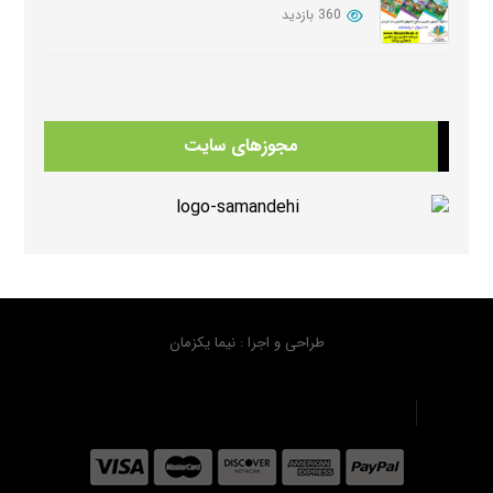
360 بازدید
دانلود کتابهای Beehive
352 بازدید
مجوزهای سایت
دانلود سوالات کامل کتابهای امریکن انگلیش فایل ویرایش سوم American English FileThird Edition Exam Package
350 بازدید
دانلود منابع کتابهای American Think ویرایش دوم
334 بازدید
طراحی و اجرا : نیما یکزمان
دانلود سوال کتاب هیپ هیپ هورای استارترHip Hip Hooray Starter
320 بازدید