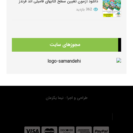
دانلود آزمون تعیین سطح کتابهای فامیلی اند فرندز
362 بازدید
دانلود کتابهای Beehive
354 بازدید
مجوزهای سایت
دانلود سوالات کامل کتابهای امریکن انگلیش فایل ویرایش سوم American English FileThird Edition Exam Package
352 بازدید
دانلود منابع کتابهای American Think ویرایش دوم
335 بازدید
طراحی و اجرا : نیما یکزمان
دانلود سوال کتاب هیپ هیپ هورای استارترHip Hip Hooray Starter
322 بازدید