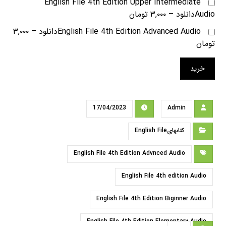
English File 4th Edition Upper Intermediate
Audioدانلود
–
۳,۰۰۰ تومان
English File 4th Edition Advanced Audioدانلود
–
۳,۰۰۰
تومان
خرید
17/04/2023
Admin
کتابهایEnglish File
English File 4th Edition Advnced Audio
English File 4th edition Audio
English File 4th Edition Biginner Audio
English File 4th Edition Elementary Audio