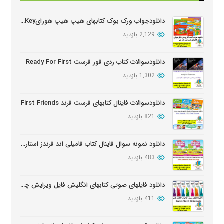
بروز شده: 3 ماه پیش
دانلودجواب ورک بوک کتابهای هیپ هیپ هورایHip Hip Hooray Workbook Key
2,129 بازدید
دانلود دوره آموزشی Wider World ویرایش دوم
بروز شده: 5 ماه پیش
دانلودسوالات کتاب ردی فور فرست Ready For First
1,302 بازدید
دانلود سوالات کتابهای Oxford Discover
بروز شده: 6 ماه پیش
دانلودسوالات فاینال کتابهای فرست فرند First Friends
821 بازدید
دانلود نمونه سوال فاینال کتاب فامیلی اند فرندز استارتر ویرایش دوم
483 بازدید
دانلود فایلهای صوتی کتابهای انگلیش فایل ویرایش چهارم English File Edition Audio
411 بازدید