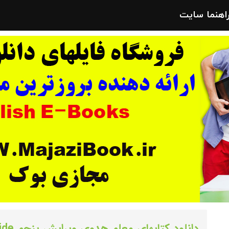
راهنما سایت
دانلود کتابهای معلم هدوی ویرایش پنجم Headway 5th Edition Teacher’s Guide