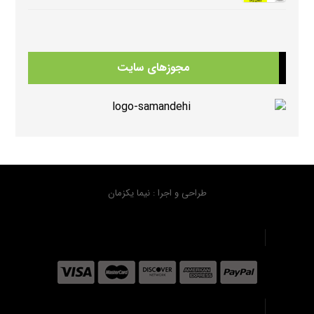
دانلود سوالات کامل کتابهای امریکن انگلیش فایل ویرایش سوم American English FileThird Edition Exam Package
372 بازدید
مجوزهای سایت
دانلود کتابهای Beehive
365 بازدید
دانلود منابع کتابهای American Think ویرایش دوم
363 بازدید
طراحی و اجرا : نیما یکزمان
دانلود فلش کارت کتابهای هیپ هیپ هورایHip Hip Hooray FlashCards
334 بازدید