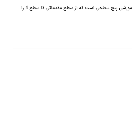
کتابهای Inside Listening and Speaking یک دوره آموزشی پنج سطحی است که از سطح مقدماتی تا سطح 4 را