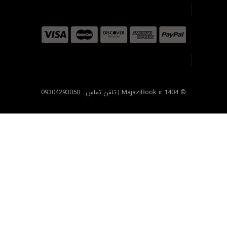
© MajaziBook.ir 1404 | تلفن تماس : 09304293050