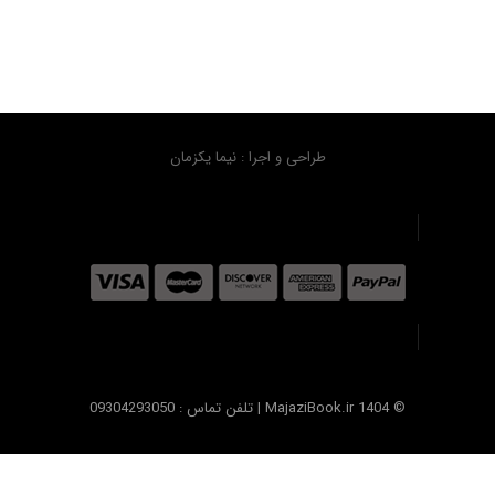
طراحی و اجرا : نیما یکزمان
© MajaziBook.ir 1404 | تلفن تماس : 09304293050