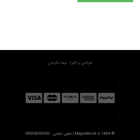
طراحی و اجرا : نیما یکزمان
© MajaziBook.ir 1404 | تلفن تماس : 09304293050