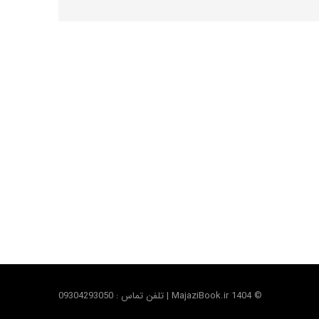
© MajaziBook.ir 1404 | تلفن تماس : 09304293050