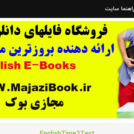
راهنما سایت
EnglishTime2Test