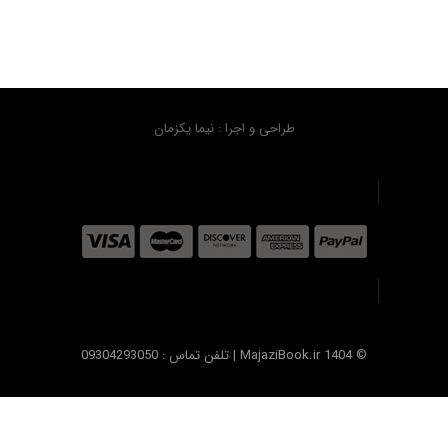
طراحی و اجرا : نیما یکزمان
© MajaziBook.ir 1404 | تلفن تماس : 09304293050