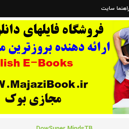
راهنما سایت
DowSuper MindsTB