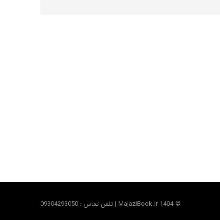
© MajaziBook.ir 1404 | تلفن تماس : 09304293050