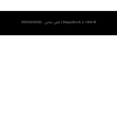
© MajaziBook.ir 1404 | تلفن تماس : 09304293050