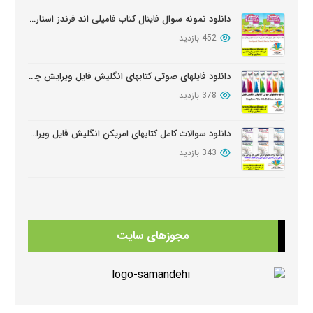
دانلود نمونه سوال فاینال کتاب فامیلی اند فرندز استارتر ویرایش دوم
452 بازدید
دانلود فایلهای صوتی کتابهای انگلیش فایل ویرایش چهارم English File Edition Audio
378 بازدید
دانلود سوالات کامل کتابهای امریکن انگلیش فایل ویرایش سوم American English FileThird Edition Exam Package
343 بازدید
دانلود آزمون تعیین سطح کتابهای فامیلی اند فرندز
341 بازدید
مجوزهای سایت
دانلود کتابهای Beehive
334 بازدید
دانلود منابع کتابهای American Think ویرایش دوم