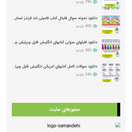
790 بازدید
دانلود نمونه سوال فاینال کتاب فامیلی اند فرندز استارتر ویرایش دوم
455 بازدید
دانلود فایلهای صوتی کتابهای انگلیش فایل ویرایش چهارم English File Edition Audio
383 بازدید
دانلود سوالات کامل کتابهای امریکن انگلیش فایل ویرایش سوم American English FileThird Edition Exam Package
343 بازدید
دانلود آزمون تعیین سطح کتابهای فامیلی اند فرندز
343 بازدید
مجوزهای سایت
دانلود کتابهای Beehive
334 بازدید