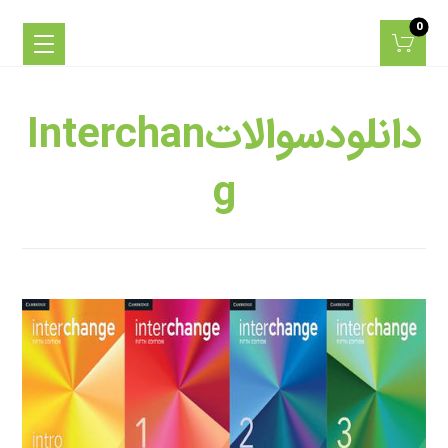
دانلودسوالاتInterchan
G