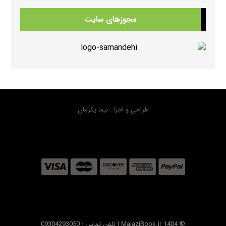
375 بازدید
مجوزهای سایت
دانلود منابع کتابهای American Think ویرایش دوم
367 بازدید
دانلود کتابهای Beehive
365 بازدید
طراحی و اجرا : نیما یکزمان
دانلود فلش کارت کتابهای هیپ هیپ هورایHip Hip Hooray FlashCards
338 بازدید
© MajaziBook.ir 1404 | تلفن تماس : 09304293050