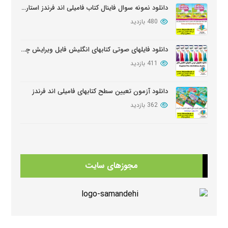
دانلود نمونه سوال فاینال کتاب فامیلی اند فرندز استارتر ویرایش دوم
480 بازدید
دانلود فایلهای صوتی کتابهای انگلیش فایل ویرایش چهارم English File Edition Audio
411 بازدید
دانلود آزمون تعیین سطح کتابهای فامیلی اند فرندز
362 بازدید
دانلود کتابهای Beehive
354 بازدید
مجوزهای سایت
دانلود سوالات کامل کتابهای امریکن انگلیش فایل ویرایش سوم American English FileThird Edition Exam Package
350 بازدید
دانلود منابع کتابهای American Think ویرایش دوم