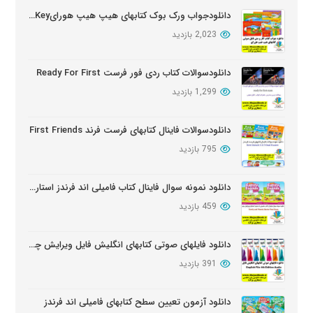
بروز شده: 3 ماه پیش
دانلودجواب ورک بوک کتابهای هیپ هیپ هورایHip Hip Hooray Workbook Key
2,023 بازدید
دانلود دوره آموزشی Wider World ویرایش دوم
بروز شده: 5 ماه پیش
دانلودسوالات کتاب ردی فور فرست Ready For First
1,299 بازدید
دانلود سوالات کتابهای Oxford Discover
بروز شده: 6 ماه پیش
دانلودسوالات فاینال کتابهای فرست فرند First Friends
795 بازدید
دانلود نمونه سوال فاینال کتاب فامیلی اند فرندز استارتر ویرایش دوم
459 بازدید
دانلود فایلهای صوتی کتابهای انگلیش فایل ویرایش چهارم English File Edition Audio
391 بازدید
دانلود آزمون تعیین سطح کتابهای فامیلی اند فرندز