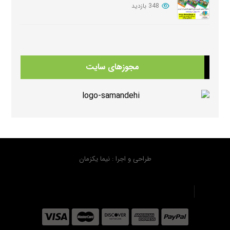
348 بازدید
دانلود سوالات کامل کتابهای امریکن انگلیش فایل ویرایش سوم American English FileThird Edition Exam Package
347 بازدید
مجوزهای سایت
دانلود کتابهای Beehive
344 بازدید
دانلود منابع کتابهای American Think ویرایش دوم
327 بازدید
طراحی و اجرا : نیما یکزمان
دانلود سوال کتاب هیپ هیپ هورای استارترHip Hip Hooray Starter
316 بازدید