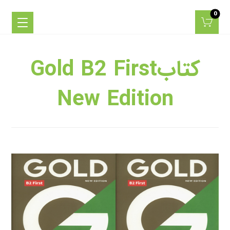
کتابGold B2 First
New Edition