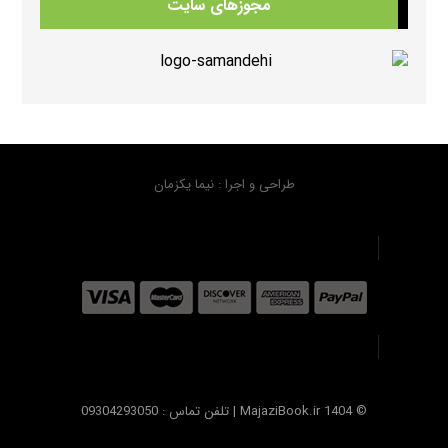
مجوزهای سایت
دانلود منابع کتابهای American Think ویرایش دوم
370 بازدید
دانلود کتابهای Beehive
365 بازدید
طراحی و اجرا : نیما یکزمان
دانلود فلش کارت کتابهای هیپ هیپ هورایHip Hip Hooray FlashCards
347 بازدید
© MajaziBook.ir 1404 | تلفن تماس : 09304293050