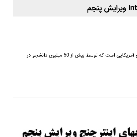
کتابهای Interchange یک دوره چهار سطحی انگلیسی آمریکایی است که توسط بیش از 50 میلیون دانشجو در