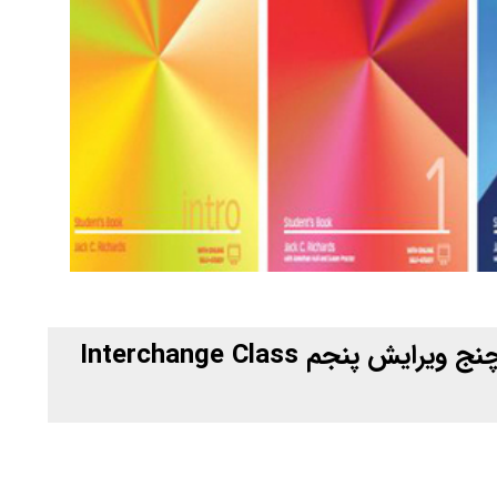
دانلود فایلهای صوتی کتابهای اینترچنج ویرایش پنجم Interchange Class