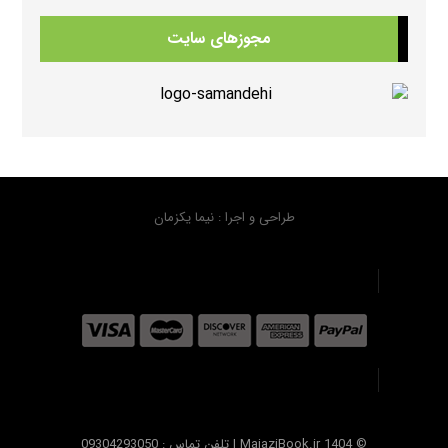
341 بازدید
مجوزهای سایت
دانلود کتابهای Beehive
334 بازدید
دانلود منابع کتابهای American Think ویرایش دوم
317 بازدید
طراحی و اجرا : نیما یکزمان
دانلود سوال کتاب هیپ هیپ هورای استارترHip Hip Hooray Starter
309 بازدید
© MajaziBook.ir 1404 | تلفن تماس : 09304293050