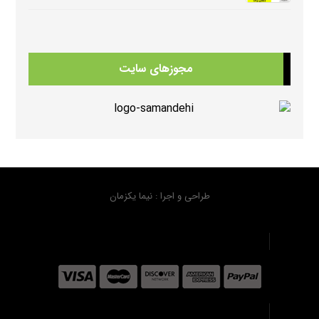
دانلود سوالات کامل کتابهای امریکن انگلیش فایل ویرایش سوم American English FileThird Edition Exam Package
331 بازدید
مجوزهای سایت
دانلود کتابهای Beehive
323 بازدید
دانلود منابع کتابهای American Think ویرایش دوم
310 بازدید
طراحی و اجرا : نیما یکزمان
دانلود سوال کتاب هیپ هیپ هورای استارترHip Hip Hooray Starter
295 بازدید