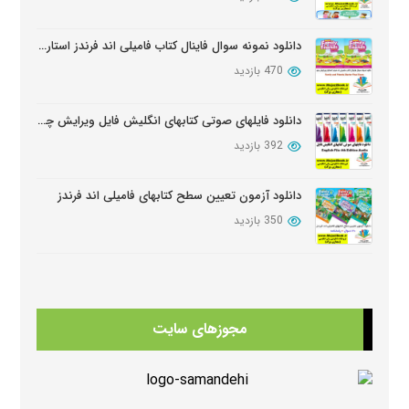
دانلود نمونه سوال فاینال کتاب فامیلی اند فرندز استارتر ویرایش دوم
470 بازدید
دانلود فایلهای صوتی کتابهای انگلیش فایل ویرایش چهارم English File Edition Audio
392 بازدید
دانلود آزمون تعیین سطح کتابهای فامیلی اند فرندز
350 بازدید
دانلود سوالات کامل کتابهای امریکن انگلیش فایل ویرایش سوم American English FileThird Edition Exam Package
347 بازدید
مجوزهای سایت
دانلود کتابهای Beehive
345 بازدید