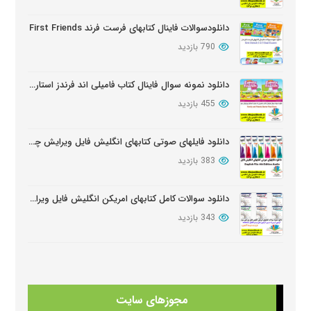
بروز شده: 6 ماه پیش
دانلودسوالات فاینال کتابهای فرست فرند First Friends
790 بازدید
دانلود نمونه سوال فاینال کتاب فامیلی اند فرندز استارتر ویرایش دوم
455 بازدید
دانلود فایلهای صوتی کتابهای انگلیش فایل ویرایش چهارم English File Edition Audio
383 بازدید
دانلود سوالات کامل کتابهای امریکن انگلیش فایل ویرایش سوم American English FileThird Edition Exam Package
343 بازدید
دانلود آزمون تعیین سطح کتابهای فامیلی اند فرندز
343 بازدید
مجوزهای سایت