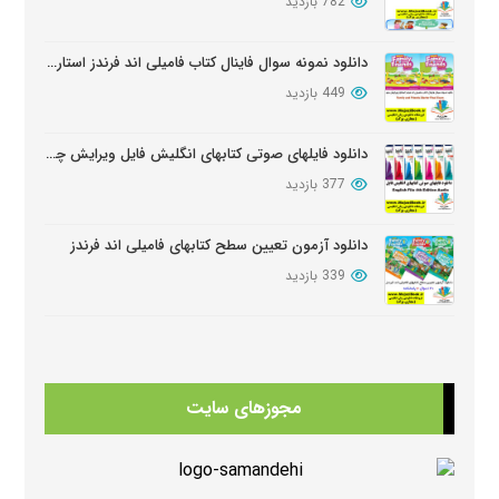
782 بازدید
دانلود نمونه سوال فاینال کتاب فامیلی اند فرندز استارتر ویرایش دوم
449 بازدید
دانلود فایلهای صوتی کتابهای انگلیش فایل ویرایش چهارم English File Edition Audio
377 بازدید
دانلود آزمون تعیین سطح کتابهای فامیلی اند فرندز
339 بازدید
دانلود سوالات کامل کتابهای امریکن انگلیش فایل ویرایش سوم American English FileThird Edition Exam Package
334 بازدید
مجوزهای سایت
دانلود کتابهای Beehive
325 بازدید