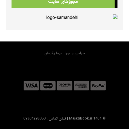
مجوزهای سایت
دانلود کتابهای Beehive
333 بازدید
دانلود منابع کتابهای American Think ویرایش دوم
316 بازدید
طراحی و اجرا : نیما یکزمان
دانلود سوال کتاب هیپ هیپ هورای استارترHip Hip Hooray Starter
307 بازدید
© MajaziBook.ir 1404 | تلفن تماس : 09304293050