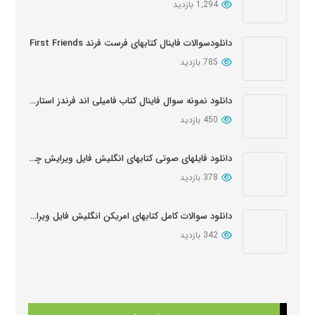
1,294 بازدید
دانلود سوالات کتابهای Oxford Discover
بروز شده: 6 ماه پیش
دانلودسوالات فاینال کتابهای فرست فرند First Friends
785 بازدید
دانلود نمونه سوال فاینال کتاب فامیلی اند فرندز استارتر ویرایش دوم
450 بازدید
دانلود فایلهای صوتی کتابهای انگلیش فایل ویرایش چهارم English File Edition Audio
378 بازدید
دانلود سوالات کامل کتابهای امریکن انگلیش فایل ویرایش سوم American English FileThird Edition Exam Package
342 بازدید
دانلود آزمون تعیین سطح کتابهای فامیلی اند فرندز
341 بازدید